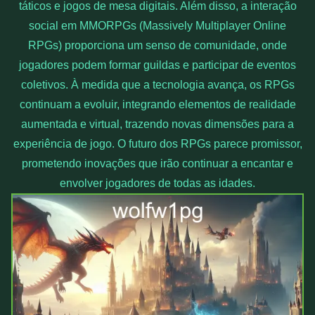
táticos e jogos de mesa digitais. Além disso, a interação
social em MMORPGs (Massively Multiplayer Online
RPGs) proporciona um senso de comunidade, onde
jogadores podem formar guildas e participar de eventos
coletivos. À medida que a tecnologia avança, os RPGs
continuam a evoluir, integrando elementos de realidade
aumentada e virtual, trazendo novas dimensões para a
experiência de jogo. O futuro dos RPGs parece promissor,
prometendo inovações que irão continuar a encantar e
envolver jogadores de todas as idades.